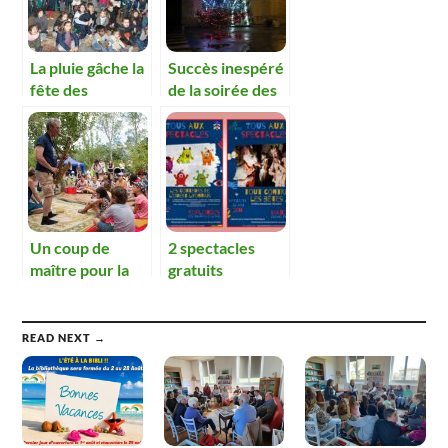
La pluie gâche la
Succès inespéré
fête des
de la soirée des
illuminations
illuminations
Un coup de
2 spectacles
maître pour la
gratuits
première fête
proposés par les
de la lecture
bibliothèques du
jeunesse.
réseau Bresse et
READ NEXT →
Saône.