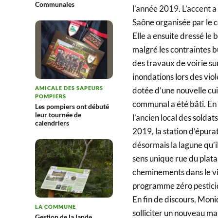
Communales
l’année 2019. L’accent a 
Saône organisée par le 
Elle a ensuite dressé le 
malgré les contraintes 
des travaux de voirie su
inondations lors des vio
AMICALE DES SAPEURS
dotée d’une nouvelle cui
POMPIERS
communal a été bâti. En 
Les pompiers ont débuté
leur tournée de
l’ancien local des soldats
calendriers
2019, la station d’épura
désormais la lagune qu’i
sens unique rue du plata
cheminements dans le vi
programme zéro pestici
En fin de discours, Moni
LA COMMUNE
solliciter un nouveau ma
Gestion de la lande