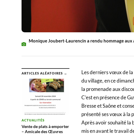
Monique Joubert-Laurencin a rendu hommage aux 
Les derniers vœux de la 
ARTICLES ALÉATOIRES →
du village, en ce dimanch
la promenade aux disco
C’est en présence de G
Bresse et Saône et cons
présenté ses vœux à la 
ACTUALITÉS
Après avoir souhaité la
Vente de plats à emporter
mis en avant le travail d
– Amicale des Œuvres