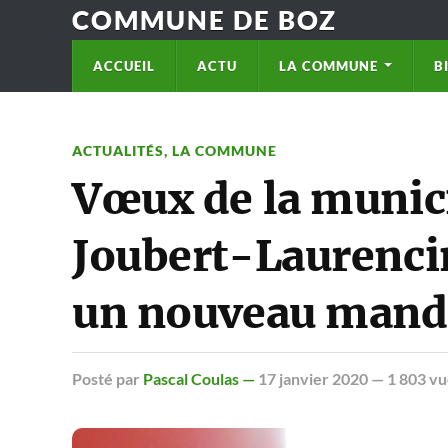
COMMUNE DE BOZ
ACCUEIL
ACTU
LA COMMUNE
B
ACTUALITÉS
,
LA COMMUNE
Vœux de la munic
Joubert-Laurencin
un nouveau mand
Posté
par
Pascal Coulas —
17 janvier 2020
— 1 803 vu