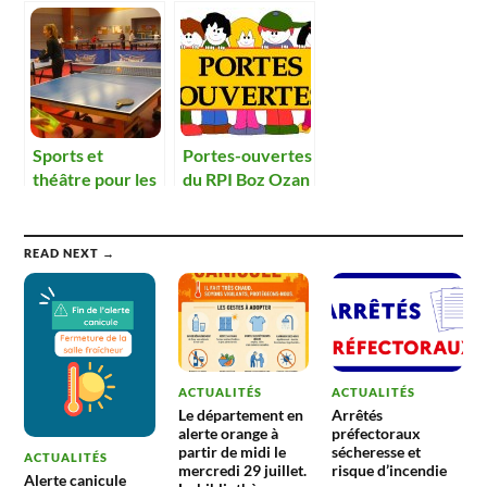
comédie
fallu répéter
musicale des
écoliers.
Sports et
Portes-ouvertes
théâtre pour les
du RPI Boz Ozan
grands du RPI.
Reyssouze –
vendredi 24
janvier
READ NEXT →
ACTUALITÉS
ACTUALITÉS
Le département en
Arrêtés
alerte orange à
préfectoraux
partir de midi le
sécheresse et
ACTUALITÉS
mercredi 29 juillet.
risque d’incendie
Alerte canicule