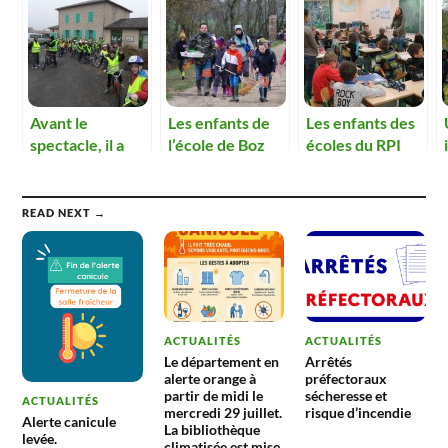
Avant le
Les enfants de
Les enfants des
spectacle, il a
l’école de Boz
écoles du RPI
fallu répéter
sont allés en
valorisent les
classe
déchets.
découverte
READ NEXT →
ACTUALITÉS
ACTUALITÉS
Le département en
Arrêtés
alerte orange à
préfectoraux
partir de midi le
sécheresse et
ACTUALITÉS
mercredi 29 juillet.
risque d’incendie
Alerte canicule
La bibliothèque
levée.
climatisée est mise