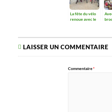
La fête du vélo
Avec
renoue avec le
bro
succès
ret
réus
LAISSER UN COMMENTAIRE
Commentaire
*