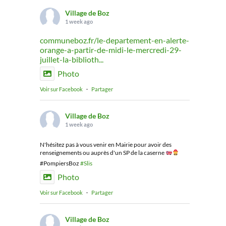
Village de Boz
1 week ago
communeboz.fr/le-departement-en-alerte-
orange-a-partir-de-midi-le-mercredi-29-
juillet-la-biblioth...
Photo
Voir sur Facebook
·
Partager
Village de Boz
1 week ago
N'hésitez pas à vous venir en Mairie pour avoir des
renseignements ou auprès d'un SP de la caserne
#PompiersBoz
#Slis
Photo
Voir sur Facebook
·
Partager
Village de Boz