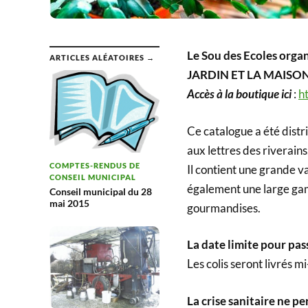
Le Sou des Ecoles org
ARTICLES ALÉATOIRES →
JARDIN ET LA MAISON
Accès à la boutique ici
:
ht
Ce catalogue a été distr
aux lettres des riverains,
COMPTES-RENDUS DE
Il contient une grande va
CONSEIL MUNICIPAL
également une large gam
Conseil municipal du 28
mai 2015
gourmandises.
La date limite pour pa
Les colis seront livrés 
La crise sanitaire ne pe