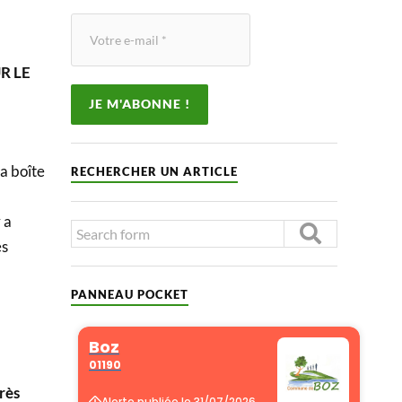
UR LE
a boîte
RECHERCHER UN ARTICLE
 a
es
PANNEAU POCKET
très