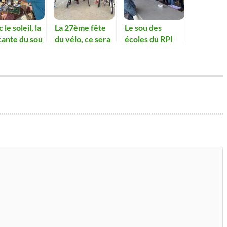
 le soleil, la
La 27ème fête
Le sou des
cante du sou
du vélo, ce sera
écoles du RPI
rouve sa
mercredi 1er
réussi sa vente
site
mai.
de choucroute à
emporter