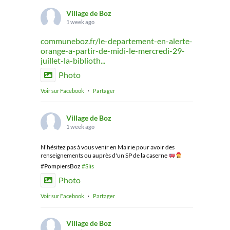
Village de Boz
1 week ago
communeboz.fr/le-departement-en-alerte-
orange-a-partir-de-midi-le-mercredi-29-
juillet-la-biblioth...
Photo
Voir sur Facebook
·
Partager
Village de Boz
1 week ago
N'hésitez pas à vous venir en Mairie pour avoir des
renseignements ou auprès d'un SP de la caserne
#PompiersBoz
#Slis
Photo
Voir sur Facebook
·
Partager
Village de Boz