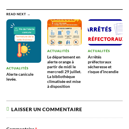
READ NEXT →
ACTUALITÉS
ACTUALITÉS
Le département en
Arrêtés
alerte orange à
préfectoraux
partir de midi le
sécheresse et
ACTUALITÉS
mercredi 29 juillet.
risque d’incendie
Alerte canicule
La bibliothèque
levée.
climatisée est mise
à disposition
LAISSER UN COMMENTAIRE
Commentaire
*