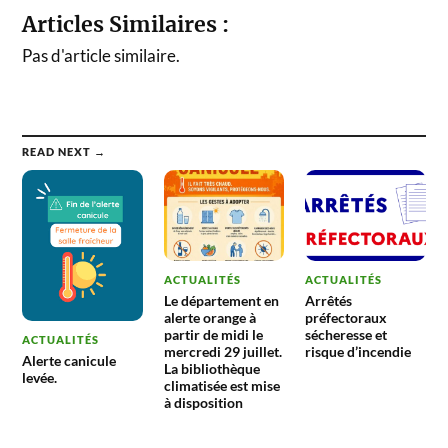
Articles Similaires :
Pas d'article similaire.
READ NEXT →
ACTUALITÉS
ACTUALITÉS
Le département en
Arrêtés
alerte orange à
préfectoraux
partir de midi le
sécheresse et
ACTUALITÉS
mercredi 29 juillet.
risque d’incendie
Alerte canicule
La bibliothèque
levée.
climatisée est mise
à disposition