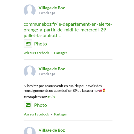
Village de Boz
1 week ago
communeboz.fr/le-departement-en-alerte-
orange-a-partir-de-midi-le-mercredi-29-
juillet-la-biblioth...
Photo
Voir sur Facebook
·
Partager
Village de Boz
1 week ago
N'hésitez pas à vous venir en Mairie pour avoir des
renseignements ou auprès d'un SP de la caserne
#PompiersBoz
#Slis
Photo
Voir sur Facebook
·
Partager
Village de Boz