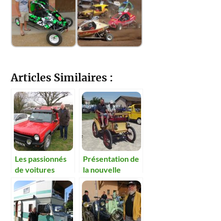
Articles Similaires :
Les passionnés
Présentation de
de voitures
la nouvelle
anciennes se
voiture de
retrouvent
Mathieu et une
toujours plus
voiture de 1901
nombreux à Boz.
au