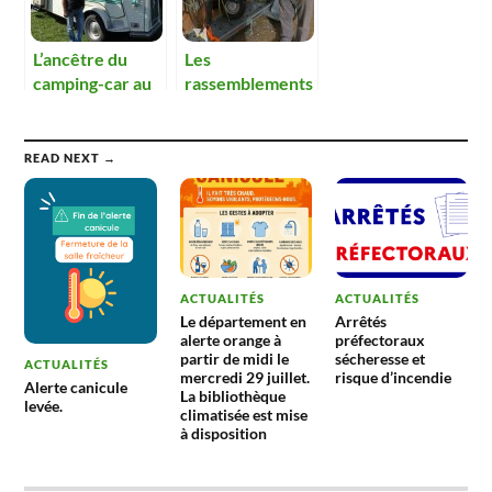
rassemblement
de mai.
L’ancêtre du
Les
camping-car au
rassemblements
rassemblement
de véhicules
de véhicules
anciens, ce sont
anciens
aussi les 2 roues
READ NEXT →
!
ACTUALITÉS
ACTUALITÉS
Le département en
Arrêtés
alerte orange à
préfectoraux
partir de midi le
sécheresse et
ACTUALITÉS
mercredi 29 juillet.
risque d’incendie
Alerte canicule
La bibliothèque
levée.
climatisée est mise
à disposition