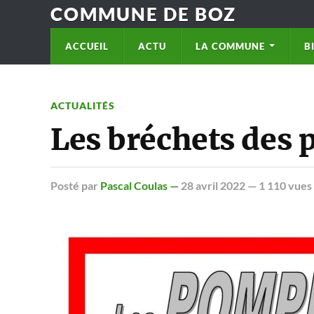
COMMUNE DE BOZ
ACCUEIL
ACTU
LA COMMUNE
B
ACTUALITÉS
Les bréchets des
Posté
par
Pascal Coulas —
28 avril 2022
— 1 110 vues