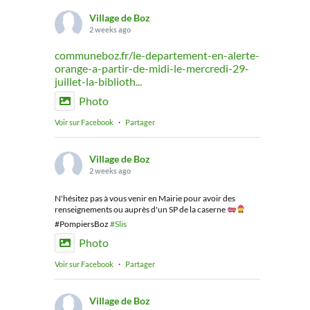
Village de Boz
2 weeks ago
communeboz.fr/le-departement-en-alerte-
orange-a-partir-de-midi-le-mercredi-29-
juillet-la-biblioth...
Photo
Voir sur Facebook
·
Partager
Village de Boz
2 weeks ago
N'hésitez pas à vous venir en Mairie pour avoir des
renseignements ou auprès d'un SP de la caserne
#PompiersBoz
#Slis
Photo
Voir sur Facebook
·
Partager
Village de Boz