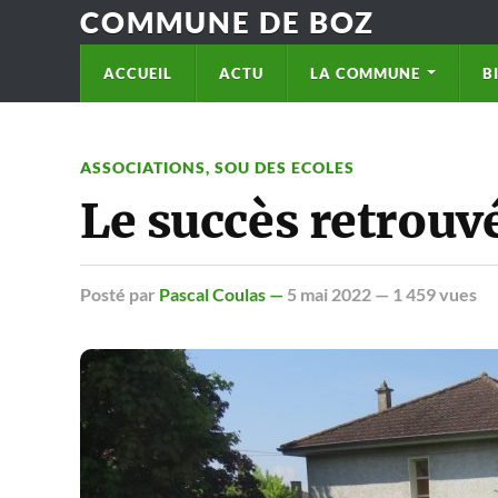
COMMUNE DE BOZ
ACCUEIL
ACTU
LA COMMUNE
B
ASSOCIATIONS
,
SOU DES ECOLES
Le succès retrouvé
Posté
par
Pascal Coulas —
5 mai 2022
— 1 459 vues