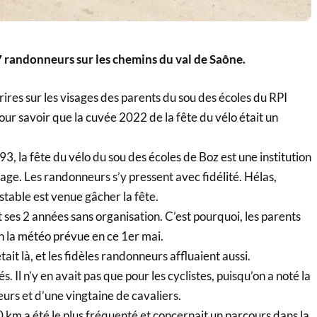
7 randonneurs sur les chemins du val de Saône.
ourires sur les visages des parents du sou des écoles du RPI
r savoir que la cuvée 2022 de la fête du vélo était un
3, la fête du vélo du sou des écoles de Boz est une institution
lage. Les randonneurs s’y pressent avec fidélité. Hélas,
table est venue gâcher la fête.
 ses 2 années sans organisation. C’est pourquoi, les parents
n la météo prévue en ce 1er mai.
 était là, et les fidèles randonneurs affluaient aussi.
s. Il n’y en avait pas que pour les cyclistes, puisqu’on a noté la
rs et d’une vingtaine de cavaliers.
10 km a été le plus fréquenté et concernait un parcours dans la