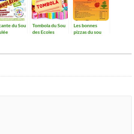
cante du Sou
Tombola du Sou
Les bonnes
ulée
des Ecoles
pizzas du sou
des écoles