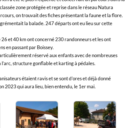
 classée zone protégée et reprise dans le réseau Natura
cours, on trouvait des fiches présentant la faune et la flore.
agrémentait la balade. 247 départs ont eu lieu sur cette
e 26 et 40 km ont concerné 230 randonneurs et les ont
ns en passant par Boissey.
 particulièrement réservé aux enfants avec de nombreuses
à l’arc, structure gonflable et karting à pédales.
nisateurs étaient ravis et se sont d’ores et déjà donné
on 2023 qui aura lieu, bien entendu, le 1er mai.