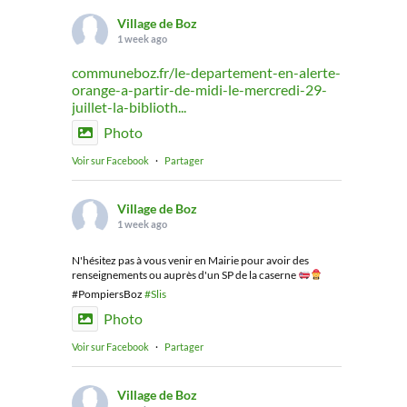
Village de Boz
1 week ago
communeboz.fr/le-departement-en-alerte-
orange-a-partir-de-midi-le-mercredi-29-
juillet-la-biblioth...
Photo
Voir sur Facebook
·
Partager
Village de Boz
1 week ago
N'hésitez pas à vous venir en Mairie pour avoir des
renseignements ou auprès d'un SP de la caserne
#PompiersBoz
#Slis
Photo
Voir sur Facebook
·
Partager
Village de Boz