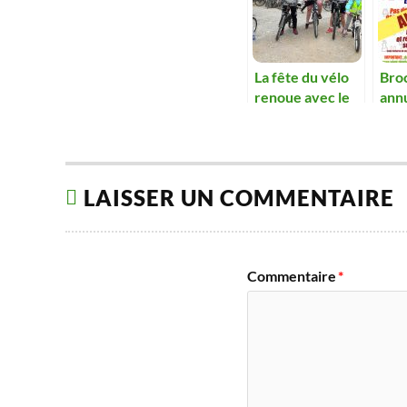
La fête du vélo
Bro
renoue avec le
ann
succès
LAISSER UN COMMENTAIRE
Commentaire
*