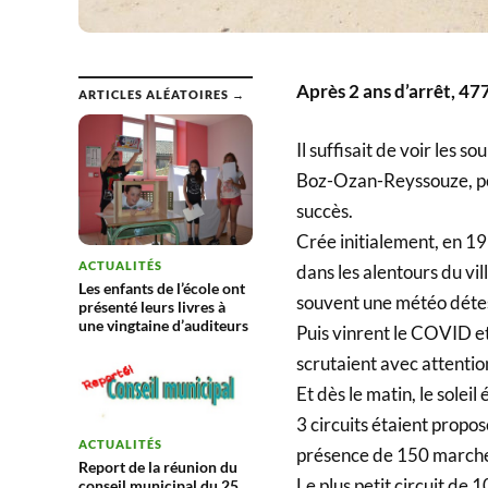
Après 2 ans d’arrêt, 47
ARTICLES ALÉATOIRES →
Il suffisait de voir les s
Boz-Ozan-Reyssouze, pou
succès.
Crée initialement, en 199
ACTUALITÉS
dans les alentours du vil
Les enfants de l’école ont
souvent une météo détes
présenté leurs livres à
une vingtaine d’auditeurs
Puis vinrent le COVID et
scrutaient avec attentio
Et dès le matin, le soleil
3 circuits étaient proposé
ACTUALITÉS
présence de 150 marcheu
Report de la réunion du
Le plus petit circuit de 
conseil municipal du 25