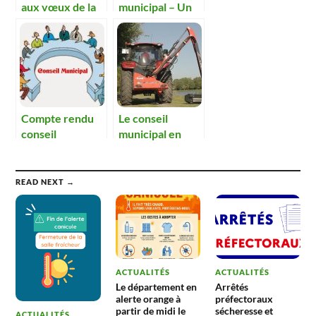
aux vœux de la
municipal – Un
municipalité.
espoir pour la
réhabilitation du
site de l’ex-
porcherie.
Compte rendu
Le conseil
conseil
municipal en
municipal 19
ordre de marche
avril
READ NEXT →
ACTUALITÉS
ACTUALITÉS
Le département en
Arrêtés
alerte orange à
préfectoraux
partir de midi le
sécheresse et
ACTUALITÉS