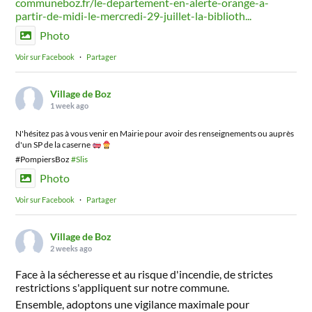
communeboz.fr/le-departement-en-alerte-orange-a-
partir-de-midi-le-mercredi-29-juillet-la-biblioth...
Photo
Voir sur Facebook
·
Partager
Village de Boz
1 week ago
N'hésitez pas à vous venir en Mairie pour avoir des renseignements ou auprès
d'un SP de la caserne
#PompiersBoz
#Slis
Photo
Voir sur Facebook
·
Partager
Village de Boz
2 weeks ago
Face à la sécheresse et au risque d'incendie, de strictes
restrictions s'appliquent sur notre commune.
Ensemble, adoptons une vigilance maximale pour