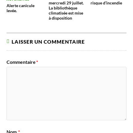
mercredi 29 juillet.
risque d’incendie
Alerte canicule
La bibliothèque
levée.
climatisée est mise
à disposition
LAISSER UN COMMENTAIRE
Commentaire
*
Nom
*