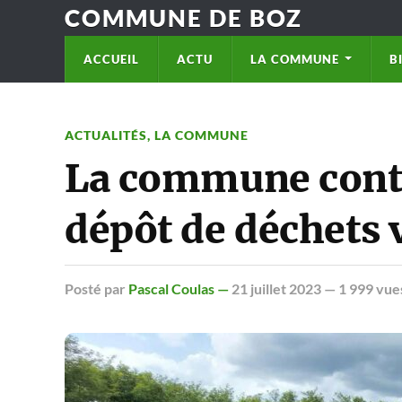
COMMUNE DE BOZ
ACCUEIL
ACTU
LA COMMUNE
B
ACTUALITÉS
,
LA COMMUNE
La commune contr
dépôt de déchets v
Posté
par
Pascal Coulas —
21 juillet 2023
— 1 999 vue