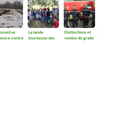
onseil se
La lande
Distinctions et
nonce contre
tourbeuse des
remise de grade
rojet de
Oignons
pour les
stallation
expliquée.
pompiers à
e porcherie.
l’occasion du 11
novembre