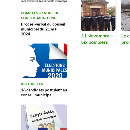
COMPTES-RENDUS DE
CONSEIL MUNICIPAL
Procès-verbal du conseil
municipal du 21 mai
2024
11 Novembre –
Le c
Six pompiers
pro
promus et
le p
honorés
réin
d’un
ACTUALITÉS
16 candidats postulent au
conseil municipal