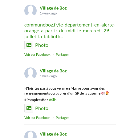
Village de Boz
1 week ago
communeboz.fr/le-departement-en-alerte-
orange-a-partir-de-midi-le-mercredi-29-
juillet-la-biblioth...
Photo
Voir sur Facebook
·
Partager
Village de Boz
1 week ago
N'hésitez pas à vous venir en Mairie pour avoir des
renseignements ou auprès d'un SP de la caserne
#PompiersBoz
#Slis
Photo
Voir sur Facebook
·
Partager
Village de Boz