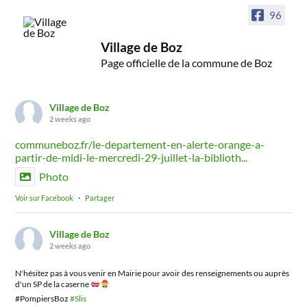
96
Village de Boz
Page officielle de la commune de Boz
Village de Boz
2 weeks ago
communeboz.fr/le-departement-en-alerte-orange-a-
partir-de-midi-le-mercredi-29-juillet-la-biblioth...
Photo
Voir sur Facebook
·
Partager
Village de Boz
2 weeks ago
N'hésitez pas à vous venir en Mairie pour avoir des renseignements ou auprès
d'un SP de la caserne
#PompiersBoz
#Slis