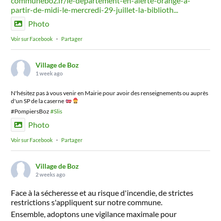
communeboz.fr/le-departement-en-alerte-orange-a-
partir-de-midi-le-mercredi-29-juillet-la-biblioth...
Photo
Voir sur Facebook
·
Partager
Village de Boz
1 week ago
N'hésitez pas à vous venir en Mairie pour avoir des renseignements ou auprès
d'un SP de la caserne
#PompiersBoz
#Slis
Photo
Voir sur Facebook
·
Partager
Village de Boz
2 weeks ago
Face à la sécheresse et au risque d'incendie, de strictes
restrictions s'appliquent sur notre commune.
Ensemble, adoptons une vigilance maximale pour