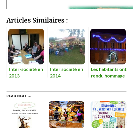
Articles Similaires :
Inter-société en
Inter société en
Les habitants ont
2013
2014
rendu hommage
aux victimes des
attentats
parisiens
READ NEXT →