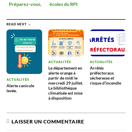
Préparez-vous,
écoles du RPI
prêts, calculez !
valorisent les
déchets.
READ NEXT →
ACTUALITÉS
ACTUALITÉS
Le département en
Arrêtés
alerte orange à
préfectoraux
partir de midi le
sécheresse et
ACTUALITÉS
mercredi 29 juillet.
risque d’incendie
Alerte canicule
La bibliothèque
levée.
climatisée est mise
à disposition
LAISSER UN COMMENTAIRE