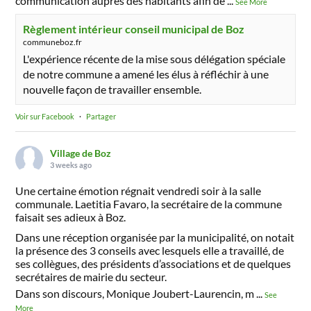
communication auprès des habitants afin de
...
See More
Règlement intérieur conseil municipal de Boz
communeboz.fr
L'expérience récente de la mise sous délégation spéciale
de notre commune a amené les élus à réfléchir à une
nouvelle façon de travailler ensemble.
Voir sur Facebook
·
Partager
Village de Boz
3 weeks ago
Une certaine émotion régnait vendredi soir à la salle
communale. Laetitia Favaro, la secrétaire de la commune
faisait ses adieux à Boz.
Dans une réception organisée par la municipalité, on notait
la présence des 3 conseils avec lesquels elle a travaillé, de
ses collègues, des présidents d’associations et de quelques
secrétaires de mairie du secteur.
Dans son discours, Monique Joubert-Laurencin, m
...
See
More