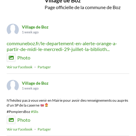
Village de Boz
Page officielle de la commune de Boz
Village de Boz
1 week ago
communeboz.fr/le-departement-en-alerte-orange-a-
partir-de-midi-le-mercredi-29-juillet-la-biblioth...
Photo
Voir sur Facebook
·
Partager
Village de Boz
1 week ago
N'hésitez pas à vous venir en Mairie pour avoir des renseignements ou auprès
d'un SP de la caserne
#PompiersBoz
#Slis
Photo
Voir sur Facebook
·
Partager