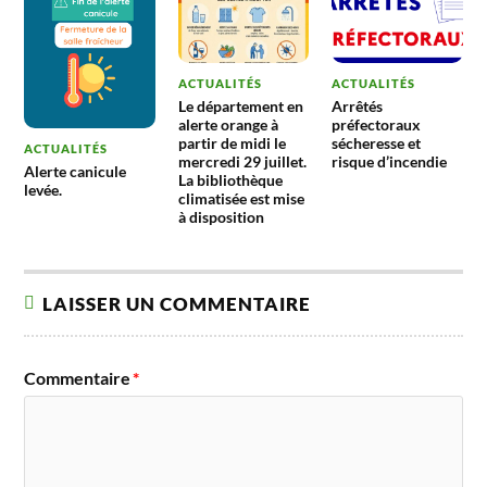
ACTUALITÉS
ACTUALITÉS
Le département en
Arrêtés
alerte orange à
préfectoraux
partir de midi le
sécheresse et
ACTUALITÉS
mercredi 29 juillet.
risque d’incendie
Alerte canicule
La bibliothèque
levée.
climatisée est mise
à disposition
LAISSER UN COMMENTAIRE
Commentaire
*