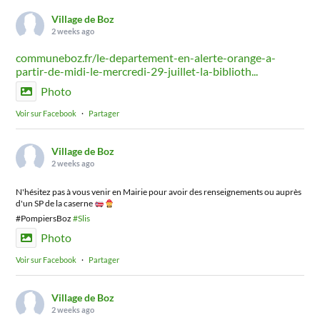
Village de Boz
2 weeks ago
communeboz.fr/le-departement-en-alerte-orange-a-
partir-de-midi-le-mercredi-29-juillet-la-biblioth...
Photo
Voir sur Facebook
·
Partager
Village de Boz
2 weeks ago
N'hésitez pas à vous venir en Mairie pour avoir des renseignements ou auprès
d'un SP de la caserne
#PompiersBoz
#Slis
Photo
Voir sur Facebook
·
Partager
Village de Boz
2 weeks ago