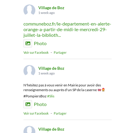
Village de Boz
1 week ago
communeboz.fr/le-departement-en-alerte-
orange-a-partir-de-midi-le-mercredi-29-
juillet-la-biblioth...
Photo
Voir sur Facebook
·
Partager
Village de Boz
1 week ago
N'hésitez pas à vous venir en Mairie pour avoir des
renseignements ou auprès d'un SP de la caserne
#PompiersBoz
#Slis
Photo
Voir sur Facebook
·
Partager
Village de Boz