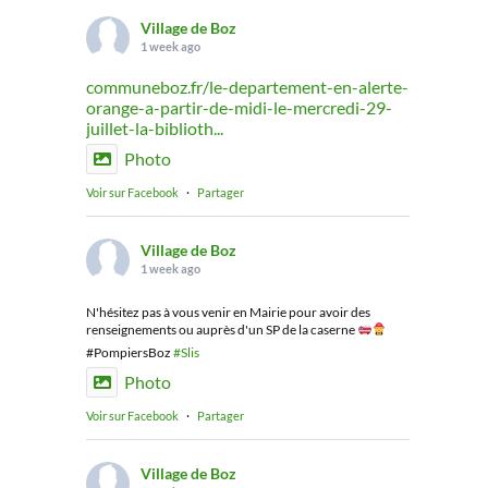
Village de Boz
1 week ago
communeboz.fr/le-departement-en-alerte-
orange-a-partir-de-midi-le-mercredi-29-
juillet-la-biblioth...
Photo
Voir sur Facebook
·
Partager
Village de Boz
1 week ago
N'hésitez pas à vous venir en Mairie pour avoir des
renseignements ou auprès d'un SP de la caserne
#PompiersBoz
#Slis
Photo
Voir sur Facebook
·
Partager
Village de Boz