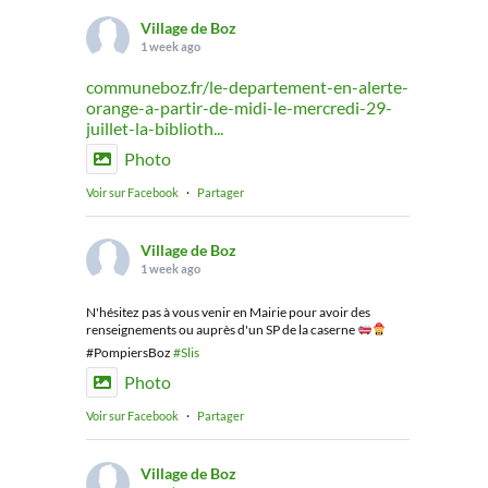
Village de Boz
1 week ago
communeboz.fr/le-departement-en-alerte-
orange-a-partir-de-midi-le-mercredi-29-
juillet-la-biblioth...
Photo
Voir sur Facebook
·
Partager
Village de Boz
1 week ago
N'hésitez pas à vous venir en Mairie pour avoir des
renseignements ou auprès d'un SP de la caserne
#PompiersBoz
#Slis
Photo
Voir sur Facebook
·
Partager
Village de Boz