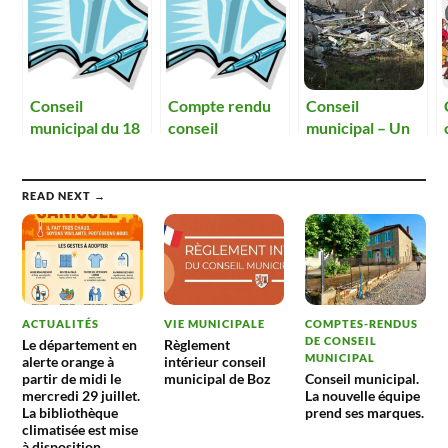
Conseil
Compte rendu
Conseil
municipal du 18
conseil
municipal – Un
février 2016
municipal 17
espoir pour la
novembre
réhabilitation du
site de l’ex-
READ NEXT →
porcherie.
ACTUALITÉS
VIE MUNICIPALE
COMPTES-RENDUS
DE CONSEIL
Le département en
Règlement
MUNICIPAL
alerte orange à
intérieur conseil
partir de midi le
municipal de Boz
Conseil municipal.
mercredi 29 juillet.
La nouvelle équipe
La bibliothèque
prend ses marques.
climatisée est mise
à disposition