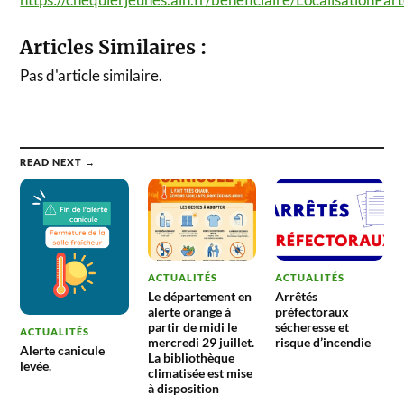
Articles Similaires :
Pas d'article similaire.
READ NEXT →
ACTUALITÉS
ACTUALITÉS
Le département en
Arrêtés
alerte orange à
préfectoraux
partir de midi le
sécheresse et
ACTUALITÉS
mercredi 29 juillet.
risque d’incendie
Alerte canicule
La bibliothèque
levée.
climatisée est mise
à disposition