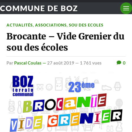
COMMUNE DE BOZ
ACTUALITÉS
,
ASSOCIATIONS
,
SOU DES ECOLES
Brocante – Vide Grenier du
sou des écoles
par
Pascal Coulas —
27 août 2019
— 1 761 vues
0