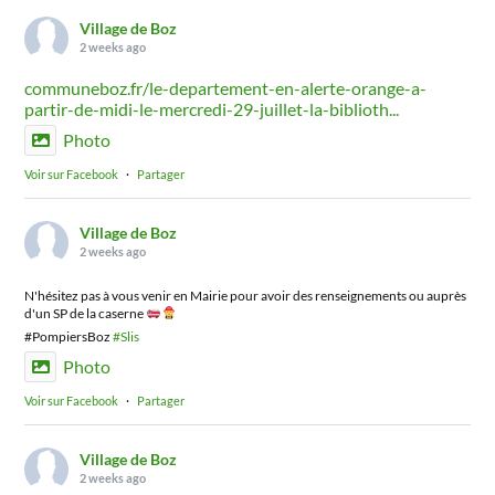
Village de Boz
2 weeks ago
communeboz.fr/le-departement-en-alerte-orange-a-
partir-de-midi-le-mercredi-29-juillet-la-biblioth...
Photo
Voir sur Facebook
·
Partager
Village de Boz
2 weeks ago
N'hésitez pas à vous venir en Mairie pour avoir des renseignements ou auprès
d'un SP de la caserne
#PompiersBoz
#Slis
Photo
Voir sur Facebook
·
Partager
Village de Boz
2 weeks ago