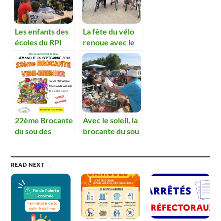
Les enfants des
La fête du vélo
écoles du RPI
renoue avec le
valorisent les
succès
déchets.
22ème Brocante
Avec le soleil, la
du sou des
brocante du sou
écoles
retrouve sa
réussite
READ NEXT →