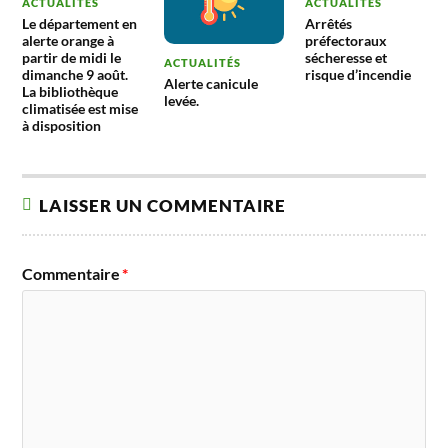
ACTUALITÉS
ACTUALITÉS
Le département en
Arrêtés
alerte orange à
préfectoraux
partir de midi le
sécheresse et
ACTUALITÉS
dimanche 9 août.
risque d’incendie
Alerte canicule
La bibliothèque
levée.
climatisée est mise
à disposition
LAISSER UN COMMENTAIRE
Commentaire
*