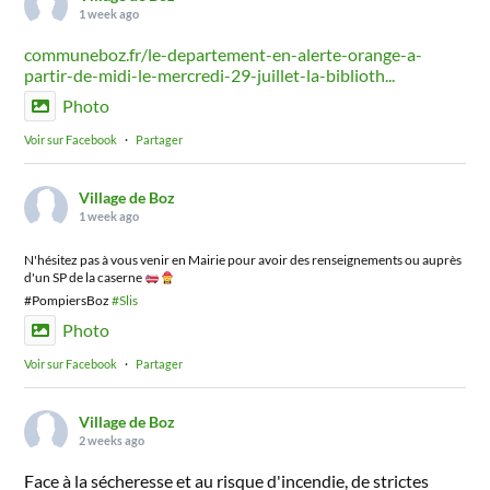
1 week ago
communeboz.fr/le-departement-en-alerte-orange-a-
partir-de-midi-le-mercredi-29-juillet-la-biblioth...
Photo
Voir sur Facebook
·
Partager
Village de Boz
1 week ago
N'hésitez pas à vous venir en Mairie pour avoir des renseignements ou auprès
d'un SP de la caserne
#PompiersBoz
#Slis
Photo
Voir sur Facebook
·
Partager
Village de Boz
2 weeks ago
Face à la sécheresse et au risque d'incendie, de strictes