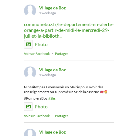
Village de Boz
1 week ago
communeboz.fr/le-departement-en-alerte-
orange-a-partir-de-midi-le-mercredi-29-
juillet-la-biblioth...
Photo
Voir sur Facebook
·
Partager
Village de Boz
1 week ago
N'hésitez pas à vous venir en Mairie pour avoir des
renseignements ou auprès d'un SP de la caserne
#PompiersBoz
#Slis
Photo
Voir sur Facebook
·
Partager
Village de Boz