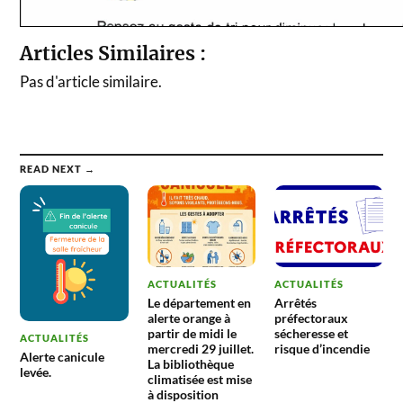
Articles Similaires :
Pas d'article similaire.
READ NEXT →
ACTUALITÉS
ACTUALITÉS
Le département en
Arrêtés
alerte orange à
préfectoraux
partir de midi le
sécheresse et
ACTUALITÉS
mercredi 29 juillet.
risque d’incendie
Alerte canicule
La bibliothèque
levée.
climatisée est mise
à disposition