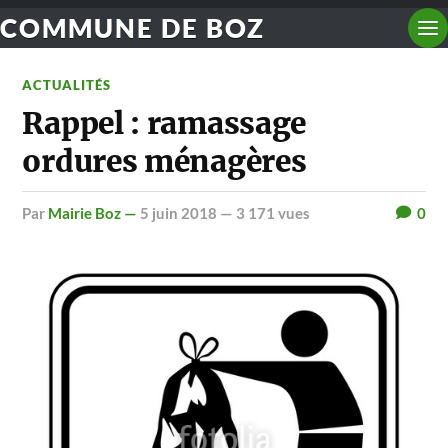
COMMUNE DE BOZ
ACTUALITÉS
Rappel : ramassage
ordures ménagères
par
Mairie Boz —
5 juin 2018
— 3 171 vues
0