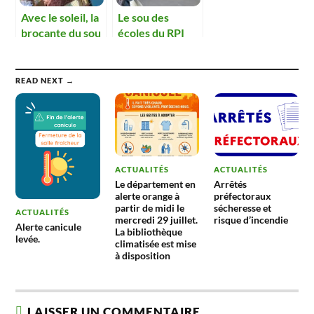
Avec le soleil, la
Le sou des
brocante du sou
écoles du RPI
retrouve sa
réussi sa vente
réussite
de choucroute à
emporter
READ NEXT →
ACTUALITÉS
ACTUALITÉS
Le département en
Arrêtés
alerte orange à
préfectoraux
partir de midi le
sécheresse et
ACTUALITÉS
mercredi 29 juillet.
risque d’incendie
Alerte canicule
La bibliothèque
levée.
climatisée est mise
à disposition
LAISSER UN COMMENTAIRE