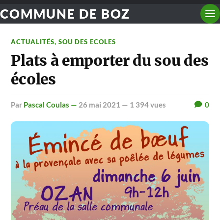
COMMUNE DE BOZ
ACTUALITÉS
,
SOU DES ECOLES
Plats à emporter du sou des
écoles
par
Pascal Coulas —
26 mai 2021
— 1 394 vues
0