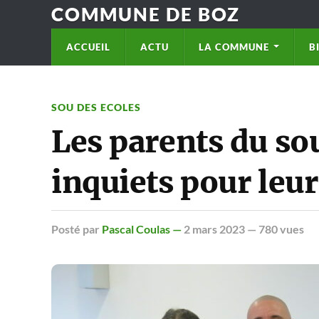
COMMUNE DE BOZ
ACCUEIL
ACTU
LA COMMUNE
B
SOU DES ECOLES
Les parents du so
inquiets pour leur
Posté
par
Pascal Coulas —
2 mars 2023
— 780 vues