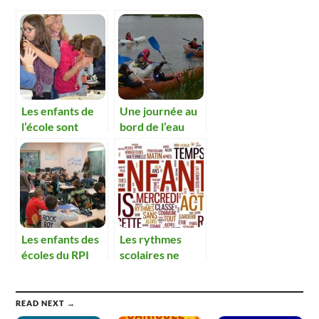
Les enfants de
Une journée au
l’école sont
bord de l’eau
incollables sur
pour les élèves
les petites bêtes
de Boz
Les enfants des
Les rythmes
écoles du RPI
scolaires ne
valorisent les
changeront pas
déchets.
en septembre
READ NEXT →