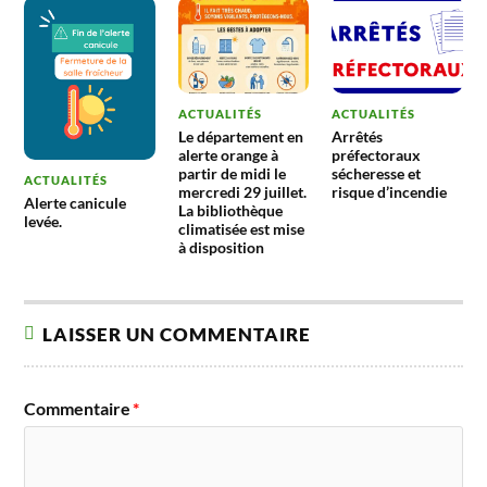
ACTUALITÉS
ACTUALITÉS
Le département en
Arrêtés
alerte orange à
préfectoraux
partir de midi le
sécheresse et
ACTUALITÉS
mercredi 29 juillet.
risque d’incendie
Alerte canicule
La bibliothèque
levée.
climatisée est mise
à disposition
LAISSER UN COMMENTAIRE
Commentaire
*