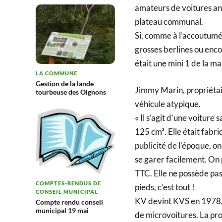
amateurs de voitures an
plateau communal.
Si, comme à l’accoutumée
grosses berlines ou enco
était une mini 1 de la m
LA COMMUNE
Gestion de la lande
Jimmy Marin, propriétai
tourbeuse des Oignons
véhicule atypique.
« Il s’agit d’une voitur
125 cm³. Elle était fabr
publicité de l’époque, o
se garer facilement. On 
TTC. Elle ne possède pas
COMPTES-RENDUS DE
pieds, c’est tout !
CONSEIL MUNICIPAL
KV devint KVS en 1978, a
Compte rendu conseil
municipal 19 mai
de microvoitures. La pro