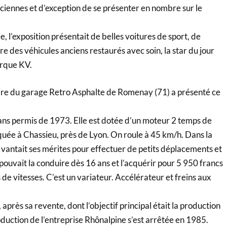
ciennes et d’exception de se présenter en nombre sur le
, l’exposition présentait de belles voitures de sport, de
re des véhicules anciens restaurés avec soin, la star du jour
arque KV.
re du garage Retro Asphalte de Romenay (71) a présenté ce
e sans permis de 1973. Elle est dotée d’un moteur 2 temps de
iquée à Chassieu, près de Lyon. On roule à 45 km/h. Dans la
n vantait ses mérites pour effectuer de petits déplacements et
pouvait la conduire dès 16 ans et l’acquérir pour 5 950 francs
 de vitesses. C’est un variateur. Accélérateur et freins aux
près sa revente, dont l’objectif principal était la production
duction de l’entreprise Rhônalpine s’est arrêtée en 1985.