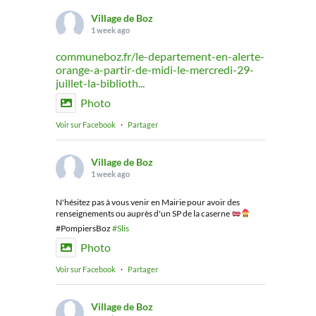
Village de Boz
1 week ago
communeboz.fr/le-departement-en-alerte-
orange-a-partir-de-midi-le-mercredi-29-
juillet-la-biblioth...
Photo
Voir sur Facebook
·
Partager
Village de Boz
1 week ago
N'hésitez pas à vous venir en Mairie pour avoir des
renseignements ou auprès d'un SP de la caserne
#PompiersBoz
#Slis
Photo
Voir sur Facebook
·
Partager
Village de Boz