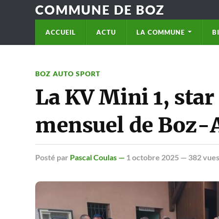
COMMUNE DE BOZ
ACCUEIL
ACTU
LA COMMUNE
B
BOZ AUTO SPORT
La KV Mini 1, sta
mensuel de Boz-A
Posté
par
Pascal Coulas —
1 octobre 2025
— 382 vue