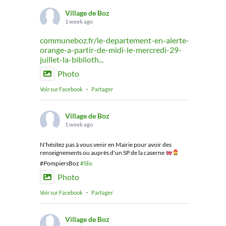
Village de Boz
1 week ago
communeboz.fr/le-departement-en-alerte-
orange-a-partir-de-midi-le-mercredi-29-
juillet-la-biblioth...
Photo
Voir sur Facebook
·
Partager
Village de Boz
1 week ago
N'hésitez pas à vous venir en Mairie pour avoir des
renseignements ou auprès d'un SP de la caserne
#PompiersBoz
#Slis
Photo
Voir sur Facebook
·
Partager
Village de Boz