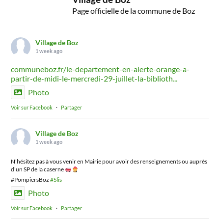
Page officielle de la commune de Boz
Village de Boz
1 week ago
communeboz.fr/le-departement-en-alerte-orange-a-
partir-de-midi-le-mercredi-29-juillet-la-biblioth...
Photo
Voir sur Facebook
·
Partager
Village de Boz
1 week ago
N'hésitez pas à vous venir en Mairie pour avoir des renseignements ou auprès
d'un SP de la caserne
#PompiersBoz
#Slis
Photo
Voir sur Facebook
·
Partager