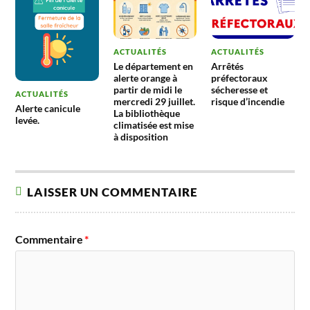
ACTUALITÉS
ACTUALITÉS
Le département en
Arrêtés
alerte orange à
préfectoraux
partir de midi le
sécheresse et
ACTUALITÉS
mercredi 29 juillet.
risque d’incendie
Alerte canicule
La bibliothèque
levée.
climatisée est mise
à disposition
LAISSER UN COMMENTAIRE
Commentaire
*