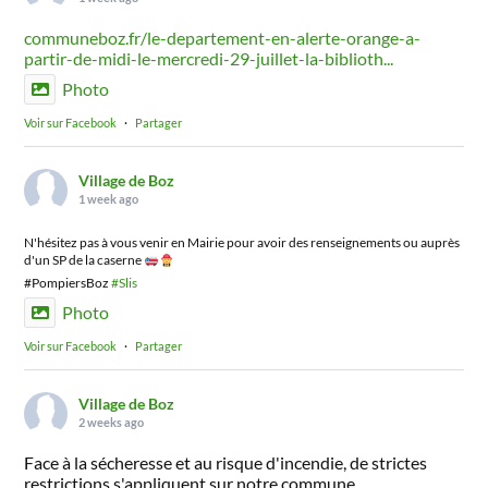
communeboz.fr/le-departement-en-alerte-orange-a-
partir-de-midi-le-mercredi-29-juillet-la-biblioth...
Photo
Voir sur Facebook
·
Partager
Village de Boz
1 week ago
N'hésitez pas à vous venir en Mairie pour avoir des renseignements ou auprès
d'un SP de la caserne
#PompiersBoz
#Slis
Photo
Voir sur Facebook
·
Partager
Village de Boz
2 weeks ago
Face à la sécheresse et au risque d'incendie, de strictes
restrictions s'appliquent sur notre commune.