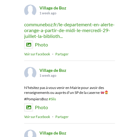
Village de Boz
1 week ago
communeboz.fr/le-departement-en-alerte-
orange-a-partir-de-midi-le-mercredi-29-
juillet-la-biblioth...
Photo
Voir sur Facebook
·
Partager
Village de Boz
1 week ago
N'hésitez pas à vous venir en Mairie pour avoir des
renseignements ou auprès d'un SP de la caserne
#PompiersBoz
#Slis
Photo
Voir sur Facebook
·
Partager
Village de Boz