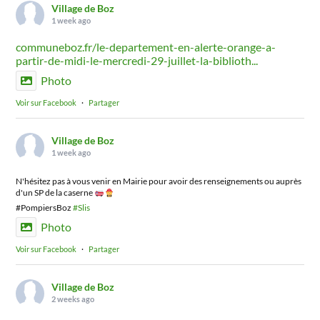
Village de Boz
1 week ago
communeboz.fr/le-departement-en-alerte-orange-a-
partir-de-midi-le-mercredi-29-juillet-la-biblioth...
Photo
Voir sur Facebook
·
Partager
Village de Boz
1 week ago
N'hésitez pas à vous venir en Mairie pour avoir des renseignements ou auprès
d'un SP de la caserne
#PompiersBoz
#Slis
Photo
Voir sur Facebook
·
Partager
Village de Boz
2 weeks ago