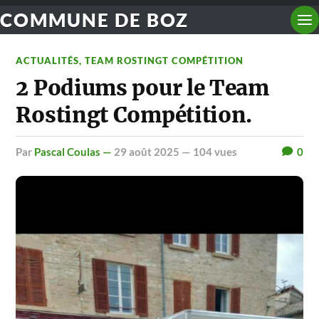
COMMUNE DE BOZ
ACTUALITÉS
,
TEAM ROSTINGT COMPÉTITION
2 Podiums pour le Team
Rostingt Compétition.
par
Pascal Coulas —
29 août 2025
— 104 vues
0