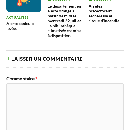
Le département en
Arrêtés
alerte orange à
préfectoraux
partir de midi le
sécheresse et
ACTUALITÉS
mercredi 29 juillet.
risque d’incendie
Alerte canicule
La bibliothèque
levée.
climatisée est mise
à disposition
LAISSER UN COMMENTAIRE
Commentaire
*